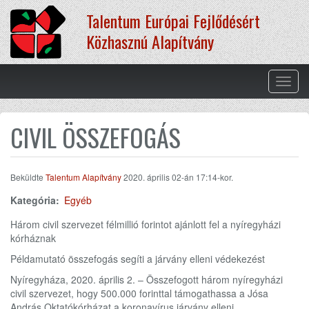
Ugrás
Talentum Európai Fejlődésért
a
tartalomra
Közhasznú Alapítvány
Navig
átkap
CIVIL ÖSSZEFOGÁS
Beküldte
Talentum Alapítvány
2020. április 02-án 17:14-kor.
Kategória:
Egyéb
Három civil szervezet félmillió forintot ajánlott fel a nyíregyházi
kórháznak
Példamutató összefogás segíti a járvány elleni védekezést
Nyíregyháza, 2020. április 2. – Összefogott három nyíregyházi
civil szervezet, hogy 500.000 forinttal támogathassa a Jósa
András Oktatókórházat a koronavírus járvány elleni