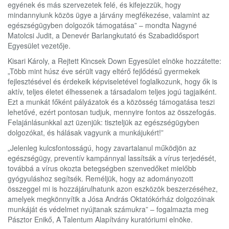
egyének és más szervezetek felé, és kifejezzük, hogy
mindannyiunk közös ügye a járvány megfékezése, valamint az
egészségügyben dolgozók támogatása” – mondta Nagyné
Matolcsi Judit, a Denevér Barlangkutató és Szabadidősport
Egyesület vezetője.
Kisari Károly, a Rejtett Kincsek Down Egyesület elnöke hozzátette:
„Több mint húsz éve sérült vagy eltérő fejlődésű gyermekek
fejlesztésével és érdekeik képviseletével foglalkozunk, hogy ők is
aktív, teljes életet élhessenek a társadalom teljes jogú tagjaiként.
Ezt a munkát főként pályázatok és a közösség támogatása teszi
lehetővé, ezért pontosan tudjuk, mennyire fontos az összefogás.
Felajánlásunkkal azt üzenjük: tiszteljük az egészségügyben
dolgozókat, és hálásak vagyunk a munkájukért!”
„Jelenleg kulcsfontosságú, hogy zavartalanul működjön az
egészségügy, preventív kampánnyal lassítsák a vírus terjedését,
továbbá a vírus okozta betegségben szenvedőket mielőbb
gyógyuláshoz segítsék. Reméljük, hogy az adományozott
összeggel mi is hozzájárulhatunk azon eszközök beszerzéséhez,
amelyek megkönnyítik a Jósa András Oktatókórház dolgozóinak
munkáját és védelmet nyújtanak számukra” – fogalmazta meg
Pásztor Enikő, A Talentum Alapítvány kuratóriumi elnöke.