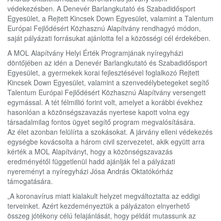
védekezésben. A Denevér Barlangkutató és Szabadidősport
Egyesület, a Rejtett Kincsek Down Egyesület, valamint a Talentum
Európai Fejlődésért Közhasznú Alapítvány rendhagyó módon,
saját pályázati forrásukat ajánlotta fel a közösségi cél érdekében.
A MOL Alapítvány Helyi Érték Programjának nyíregyházi
döntőjében az idén a Denevér Barlangkutató és Szabadidősport
Egyesület, a gyermekek korai fejlesztésével foglalkozó Rejtett
Kincsek Down Egyesület, valamint a szenvedélybetegeket segítő
Talentum Európai Fejlődésért Közhasznú Alapítvány versengett
egymással. A tét félmillió forint volt, amelyet a korábbi évekhez
hasonlóan a közönségszavazás nyertese kapott volna egy
társadalmilag fontos ügyet segítő program megvalósítására.
Az élet azonban felülírta a szokásokat. A járvány elleni védekezés
egységbe kovácsolta a három civil szervezetet, akik együtt arra
kérték a MOL Alapítványt, hogy a közönségszavazás
eredményétől függetlenül hadd ajánlják fel a pályázati
nyereményt a nyíregyházi Jósa András Oktatókórház
támogatására.
„A koronavírus miatt kialakult helyzet megváltoztatta az eddigi
terveinket. Azért kezdeményeztük a pályázaton elnyerhető
összeg jótékony célú felajánlását, hogy példát mutassunk az