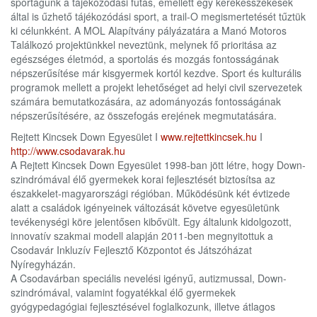
sportágunk a tájékozódási futás, emellett egy kerekesszékesek
által is űzhető tájékozódási sport, a trail-O megismertetését tűztük
ki célunkként. A MOL Alapítvány pályázatára a Manó Motoros
Találkozó projektünkkel neveztünk, melynek fő prioritása az
egészséges életmód, a sportolás és mozgás fontosságának
népszerűsítése már kisgyermek kortól kezdve. Sport és kulturális
programok mellett a projekt lehetőséget ad helyi civil szervezetek
számára bemutatkozására, az adományozás fontosságának
népszerűsítésére, az összefogás erejének megmutatására.
Rejtett Kincsek Down Egyesület I
www.rejtettkincsek.hu
I
http://www.csodavarak.hu
A Rejtett Kincsek Down Egyesület 1998-ban jött létre, hogy Down-
szindrómával élő gyermekek korai fejlesztését biztosítsa az
északkelet-magyarországi régióban. Működésünk két évtizede
alatt a családok igényeinek változását követve egyesületünk
tevékenységi köre jelentősen kibővült. Egy általunk kidolgozott,
innovatív szakmai modell alapján 2011-ben megnyitottuk a
Csodavár Inkluzív Fejlesztő Központot és Játszóházat
Nyíregyházán.
A Csodavárban speciális nevelési igényű, autizmussal, Down-
szindrómával, valamint fogyatékkal élő gyermekek
gyógypedagógiai fejlesztésével foglalkozunk, illetve átlagos