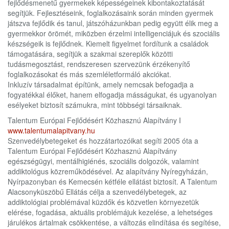
fejlődésmenetű gyermekek képességeinek kibontakoztatását
segítjük. Fejlesztéseink, foglalkozásaink során minden gyermek
játszva fejlődik és tanul, játszóházunkban pedig együtt élik meg a
gyermekkor örömét, miközben érzelmi intelligenciájuk és szociális
készségeik is fejlődnek. Kiemelt figyelmet fordítunk a családok
támogatására, segítjük a szakmai szereplők közötti
tudásmegosztást, rendszeresen szervezünk érzékenyítő
foglalkozásokat és más szemléletformáló akciókat.
Inkluzív társadalmat építünk, amely nemcsak befogadja a
fogyatékkal élőket, hanem elfogadja másságukat, és ugyanolyan
esélyeket biztosít számukra, mint többségi társaiknak.
Talentum Európai Fejlődésért Közhasznú Alapítvány I
www.talentumalapitvany.hu
Szenvedélybetegeket és hozzátartozóikat segíti 2005 óta a
Talentum Európai Fejlődésért Közhasznú Alapítvány
egészségügyi, mentálhigiénés, szociális dolgozók, valamint
addiktológus közreműködésével. Az alapítvány Nyíregyházán,
Nyírpazonyban és Kemecsén kétféle ellátást biztosít. A Talentum
Alacsonyküszöbű Ellátás célja a szenvedélybetegek, az
addiktológiai problémával küzdők és közvetlen környezetük
elérése, fogadása, aktuális problémájuk kezelése, a lehetséges
járulékos ártalmak csökkentése, a változás elindítása és segítése,