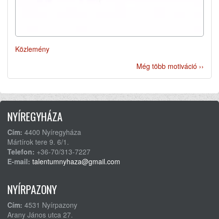
Közlemény
Még több motiváció ››
NYÍREGYHÁZA
Cím:
4400 Nyíregyháza
Mártírok tere 9. 6/1.
Telefon:
+36-70/313-7227
E-mail:
talentumnyhaza@gmail.com
NYÍRPAZONY
Cím:
4531 Nyírpazony
Arany János utca 27.