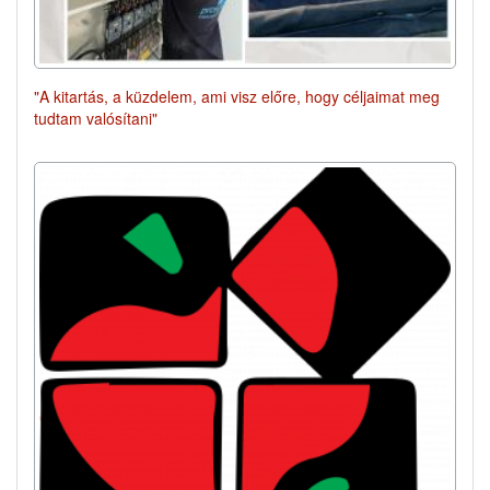
"A kitartás, a küzdelem, ami visz előre, hogy céljaimat meg
tudtam valósítani"