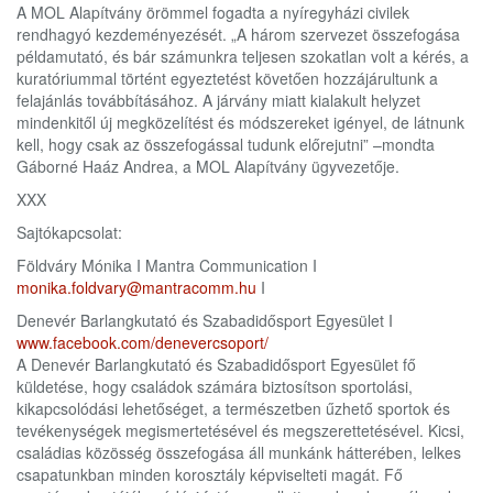
A MOL Alapítvány örömmel fogadta a nyíregyházi civilek
rendhagyó kezdeményezését. „A három szervezet összefogása
példamutató, és bár számunkra teljesen szokatlan volt a kérés, a
kuratóriummal történt egyeztetést követően hozzájárultunk a
felajánlás továbbításához. A járvány miatt kialakult helyzet
mindenkitől új megközelítést és módszereket igényel, de látnunk
kell, hogy csak az összefogással tudunk előrejutni” –mondta
Gáborné Haáz Andrea, a MOL Alapítvány ügyvezetője.
XXX
Sajtókapcsolat:
Földváry Mónika I Mantra Communication I
monika.foldvary@mantracomm.hu
I
Denevér Barlangkutató és Szabadidősport Egyesület I
www.facebook.com/denevercsoport/
A Denevér Barlangkutató és Szabadidősport Egyesület fő
küldetése, hogy családok számára biztosítson sportolási,
kikapcsolódási lehetőséget, a természetben űzhető sportok és
tevékenységek megismertetésével és megszerettetésével. Kicsi,
családias közösség összefogása áll munkánk hátterében, lelkes
csapatunkban minden korosztály képviselteti magát. Fő