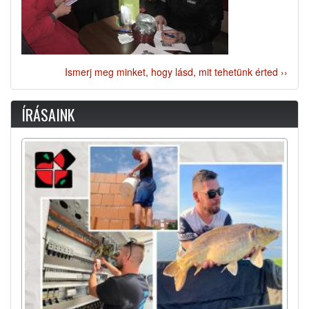
Ismerj meg minket, hogy lásd, mit tehetünk érted ››
ÍRÁSAINK