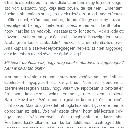
kik is tulajdonképpen, a metodista számomra egy teljesen idegen
szó volt. Biztatott, hogy kaja lesz bőven, de ital nem. Elmentem,
énekeltünk, imádkoztunk, volt igehirdetés is, majd megterítettek.
Leültem enni, külön, magamban, de odajött egy asszony hozzám
beszélgetni. Ez egy hihetetlenül jóleső érzés volt. Lerítt rólam,
hogy hajléktalan vagyok, visszataszító lehettem. Mégis odajött
hozzám. Nekem ennyi elég volt. Jézusról beszélgettem vele.
Azóta „nem tudok szabadulni”, hozzájuk járok istentiszteletekre.
Amit kaptam a szenvedélybetegségem helyett, szintén függőség,
de ellentétben az előzővel, ez építő jellegű.
Mit jelent pontosan az, hogy meg lettél szabadítva a függőségtől?
Nem is kívántad őket?
Már nem kívántam semmi káros szenvedélyemet: se italt, se
kábítószert, gyógyszert és kártyát se. Nem volt gondom a
szermentességben azzal, hogy valamivel kipótoljam a betöltetlen
űrt, ami keletkezett volna bennem, mert Isten kitöltötte
Szentlelkével azt. Azóta más dolgokban látom az élet értelmét,
mint akkor. Más dolog kezdett el foglalkoztatni. Egyszerre nem is
gondoltam az italra. Volt már azóta olyan, hogy találkoztam egy-
egy régi ivócimborával, és meghívtak a kocsmába.
Értetlenkedésük ellenére nem kértem tőlük mást, csak egy üdítőt.