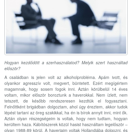
Hogyan kezdődött a szerhasználatod? Melyik szert használtad
először?
A családban is jelen volt az alkoholprobléma. Apám ivott, és
olyankor agresszív volt, megvert, büntetett. Ezért megígértem
magamnak, hogy sosem fogok inni. Aztán körülbelül 14 éves
voltam, mikor először boroztunk a haverokkal. Nem ízlett, nem
tetszett, de később rendszeresen kezdtük el fogyasztani.
Felnőttként brigádban dolgoztam, ahol úgy éreztem, akkor tudok
lépést tartani az öreg szakikkal, ha én is bírok annyit inni, mint ők.
Aztán olyan részegségeim is voltak, hogy nem tudtam, hogyan
kerültem haza. Kábítószerek közül hasist használtam legelőször –
olyan 1988-89 körül. A haverjaim voltak Hollandiába dolgozni, és