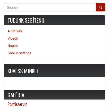
Search
Searc
TUDUNK SEGÍTENI!
A Kihívás
Videók
Naptár
Cookie settings
KÖVESS MINKET
GALÉRIA
Partiszervíz