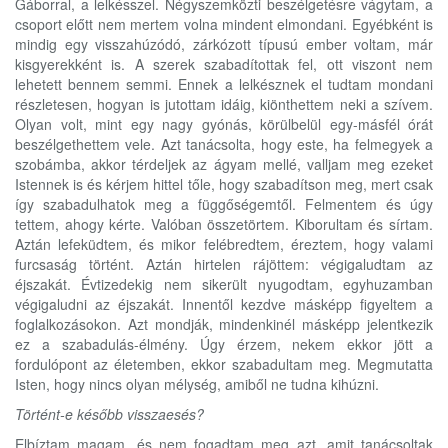
Gáborral, a lelkésszel. Négyszemközti beszélgetésre vágytam, a
csoport előtt nem mertem volna mindent elmondani. Egyébként is
mindig egy visszahúzódó, zárkózott típusú ember voltam, már
kisgyerekként is. A szerek szabadítottak fel, ott viszont nem
lehetett bennem semmi. Ennek a lelkésznek el tudtam mondani
részletesen, hogyan is jutottam idáig, kiönthettem neki a szívem.
Olyan volt, mint egy nagy gyónás, körülbelül egy-másfél órát
beszélgethettem vele. Azt tanácsolta, hogy este, ha felmegyek a
szobámba, akkor térdeljek az ágyam mellé, valljam meg ezeket
Istennek is és kérjem hittel tőle, hogy szabadítson meg, mert csak
így szabadulhatok meg a függőségemtől. Felmentem és úgy
tettem, ahogy kérte. Valóban összetörtem. Kiborultam és sírtam.
Aztán lefeküdtem, és mikor felébredtem, éreztem, hogy valami
furcsaság történt. Aztán hirtelen rájöttem: végigaludtam az
éjszakát. Évtizedekig nem sikerült nyugodtam, egyhuzamban
végigaludni az éjszakát. Innentől kezdve másképp figyeltem a
foglalkozásokon. Azt mondják, mindenkinél másképp jelentkezik
ez a szabadulás-élmény. Úgy érzem, nekem ekkor jött a
fordulópont az életemben, ekkor szabadultam meg. Megmutatta
Isten, hogy nincs olyan mélység, amiből ne tudna kihúzni.
T
örtént-e később visszaesés?
Elbíztam magam, és nem fogadtam meg azt, amit tanácsoltak