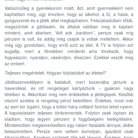
Valószínűleg a gyerekkorom miatt. Azt, amit gyermekként nem
kaphattam meg, úgy éreztem, hogy az alkohol, a fű, a hasis, a
gyógyszerek és a játék által megkaphatom. Felszabadultam tőlük,
megszűntek a gátlásaim, és általuk valóban meg is kaptam
mindent, amit akartam. Volt sok „barátom”, persze csak míg
pénzem is volt, és addig még csajok is voltak mellettem. Akkor
még úgy gondoltam, hogy erről szól az élet. A TV is folyton ezt
sugallja, mert a filmekben mindenki arra törekszik, hogy
fogyasszon, nyaraljon, vásároljon, élvezzen. Ezekkel veszik meg
az embert.
Teljesen megértelek.
H
ogyan folytatódott az életed?
Játékszenvedélyem is kialakult, mert kocsmába jártunk a
haverokkal, és ott rengeteget kártyáztunk – gyakran nagy
tételben is. Akkoriban még nem érdekeltek a játékgépek. Később
viszont azokba is rengeteg pénzt beleöltem. Érdekes, most már
az sem bír izgatni, hogy a lottón hány milliárd forintot lehet nyerni.
A kapcsolataim teljesen tönkrementek. Folyton csak loptam és
eladtam, hogy legyen pénzem a függőségeim kielégítésére.
Mindeközben megismerkedtem egy nálam fiatalabb lánnyal, akibe
beleszerettem. Persze nem vettem komolyan, igazából csak
kihasználtam. Azonban született tőle két lányom. Éreztem, hogy