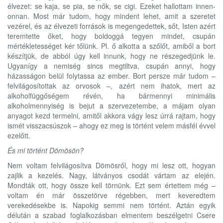
élvezet: se kaja, se pia, se nők, se cigi. Ezeket hallottam innen-
onnan. Most már tudom, hogy mindent lehet, amit a szeretet
vezérel, és az élvezeti források is megengedettek, sőt, Isten azért
teremtette őket, hogy boldoggá tegyen mindet, csupán
mértékletességet kér tőlünk. Pl. ő alkotta a szőlőt, amiből a bort
készítjük, de abból úgy kell innunk, hogy ne részegedjünk le.
Ugyanígy a nemiség sincs megtiltva, csupán annyi, hogy
házasságon belül folytassa az ember. Bort persze már tudom –
felvilágosítottak az orvosok –, azért nem ihatok, mert az
alkoholfüggőségem révén, ha bármennyi minimális
alkoholmennyiség is bejut a szervezetembe, a májam olyan
anyagot kezd termelni, amitől akkora vágy lesz úrrá rajtam, hogy
ismét visszacsúszok – ahogy ez meg is történt velem másfél évvel
ezelőtt.
És mi történt Dömösön?
Nem voltam felvilágosítva Dömösről, hogy mi lesz ott, hogyan
zajlik a kezelés. Nagy, látványos csodát vártam az elején.
Mondták ott, hogy össze kell törnünk. Ezt sem értettem még –
voltam én már összetörve régebben, mert keveredtem
verekedésekbe is. Napokig semmi nem történt. Aztán egyik
délután a szabad foglalkozásban elmentem beszélgetni Csere