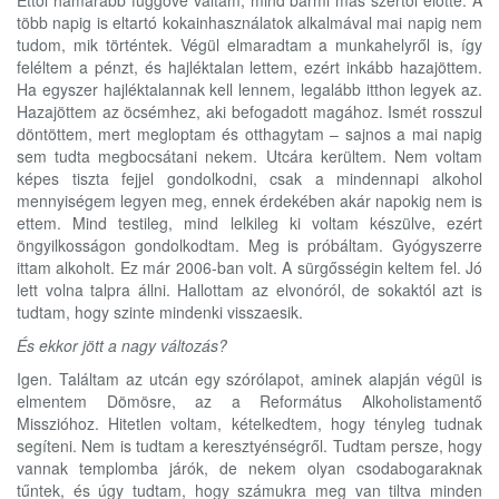
Ettől hamarabb függővé váltam, mind bármi más szertől előtte. A
több napig is eltartó kokainhasználatok alkalmával mai napig nem
tudom, mik történtek. Végül elmaradtam a munkahelyről is, így
feléltem a pénzt, és hajléktalan lettem, ezért inkább hazajöttem.
Ha egyszer hajléktalannak kell lennem, legalább itthon legyek az.
Hazajöttem az öcsémhez, aki befogadott magához. Ismét rosszul
döntöttem, mert megloptam és otthagytam – sajnos a mai napig
sem tudta megbocsátani nekem. Utcára kerültem. Nem voltam
képes tiszta fejjel gondolkodni, csak a mindennapi alkohol
mennyiségem legyen meg, ennek érdekében akár napokig nem is
ettem. Mind testileg, mind lelkileg ki voltam készülve, ezért
öngyilkosságon gondolkodtam. Meg is próbáltam. Gyógyszerre
ittam alkoholt. Ez már 2006-ban volt. A sürgősségin keltem fel. Jó
lett volna talpra állni. Hallottam az elvonóról, de sokaktól azt is
tudtam, hogy szinte mindenki visszaesik.
És ekkor jött a nagy változás?
Igen. Találtam az utcán egy szórólapot, aminek alapján végül is
elmentem Dömösre, az a Református Alkoholistamentő
Misszióhoz. Hitetlen voltam, kételkedtem, hogy tényleg tudnak
segíteni. Nem is tudtam a keresztyénségről. Tudtam persze, hogy
vannak templomba járók, de nekem olyan csodabogaraknak
tűntek, és úgy tudtam, hogy számukra meg van tiltva minden