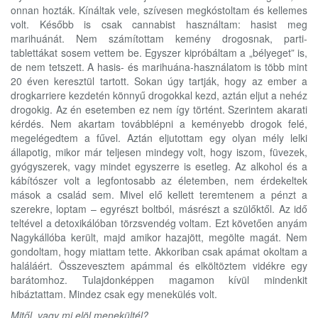
onnan hozták. Kínáltak vele, szívesen megkóstoltam és kellemes
volt. Később is csak cannabist használtam: hasist meg
marihuánát. Nem számítottam kemény drogosnak, parti-
tablettákat sosem vettem be. Egyszer kipróbáltam a „bélyeget” is,
de nem tetszett. A hasis- és marihuána-használatom is több mint
20 éven keresztül tartott. Sokan úgy tartják, hogy az ember a
drogkarriere kezdetén könnyű drogokkal kezd, aztán eljut a nehéz
drogokig. Az én esetemben ez nem így történt. Szerintem akarati
kérdés. Nem akartam továbblépni a keményebb drogok felé,
megelégedtem a fűvel. Aztán eljutottam egy olyan mély lelki
állapotig, mikor már teljesen mindegy volt, hogy iszom, füvezek,
gyógyszerek, vagy mindet egyszerre is esetleg. Az alkohol és a
kábítószer volt a legfontosabb az életemben, nem érdekeltek
mások a család sem. Mivel elő kellett teremtenem a pénzt a
szerekre, loptam – egyrészt boltból, másrészt a szülőktől. Az idő
teltével a detoxikálóban törzsvendég voltam. Ezt követően anyám
Nagykállóba került, majd amikor hazajött, megölte magát. Nem
gondoltam, hogy miattam tette. Akkoriban csak apámat okoltam a
haláláért. Összevesztem apámmal és elköltöztem vidékre egy
barátomhoz. Tulajdonképpen magamon kívül mindenkit
hibáztattam. Mindez csak egy menekülés volt.
Mitől, vagy mi elöl menekültél?