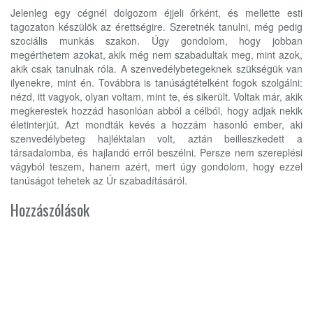
Jelenleg egy cégnél dolgozom éjjeli őrként, és mellette esti
tagozaton készülök az érettségire. Szeretnék tanulni, még pedig
szociális munkás szakon. Úgy gondolom, hogy jobban
megérthetem azokat, akik még nem szabadultak meg, mint azok,
akik csak tanulnak róla. A szenvedélybetegeknek szükségük van
ilyenekre, mint én. Továbbra is tanúságtételként fogok szolgálni:
nézd, itt vagyok, olyan voltam, mint te, és sikerült. Voltak már, akik
megkerestek hozzád hasonlóan abból a célból, hogy adjak nekik
életinterjút. Azt mondták kevés a hozzám hasonló ember, aki
szenvedélybeteg hajléktalan volt, aztán beilleszkedett a
társadalomba, és hajlandó erről beszélni. Persze nem szereplési
vágyból teszem, hanem azért, mert úgy gondolom, hogy ezzel
tanúságot tehetek az Úr szabadításáról.
Hozzászólások