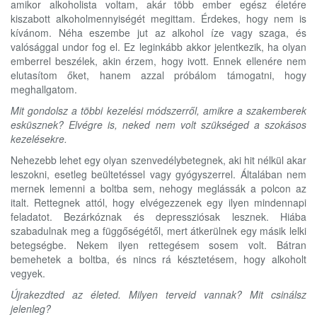
amikor alkoholista voltam, akár több ember egész életére
kiszabott alkoholmennyiségét megittam. Érdekes, hogy nem is
kívánom. Néha eszembe jut az alkohol íze vagy szaga, és
valósággal undor fog el. Ez leginkább akkor jelentkezik, ha olyan
emberrel beszélek, akin érzem, hogy ivott. Ennek ellenére nem
elutasítom őket, hanem azzal próbálom támogatni, hogy
meghallgatom.
Mit gondolsz a többi kezelési módszerről, amikre a szakemberek
esküsznek? Elvégre is, neked nem volt szükséged a szokásos
kezelésekre.
Nehezebb lehet egy olyan szenvedélybetegnek, aki hit nélkül akar
leszokni, esetleg beültetéssel vagy gyógyszerrel. Általában nem
mernek lemenni a boltba sem, nehogy meglássák a polcon az
italt. Rettegnek attól, hogy elvégezzenek egy ilyen mindennapi
feladatot. Bezárkóznak és depressziósak lesznek. Hiába
szabadulnak meg a függőségétől, mert átkerülnek egy másik lelki
betegségbe. Nekem ilyen rettegésem sosem volt. Bátran
bemehetek a boltba, és nincs rá késztetésem, hogy alkoholt
vegyek.
Újrakezdted az életed. Milyen terveid vannak? Mit csinálsz
jelenleg?