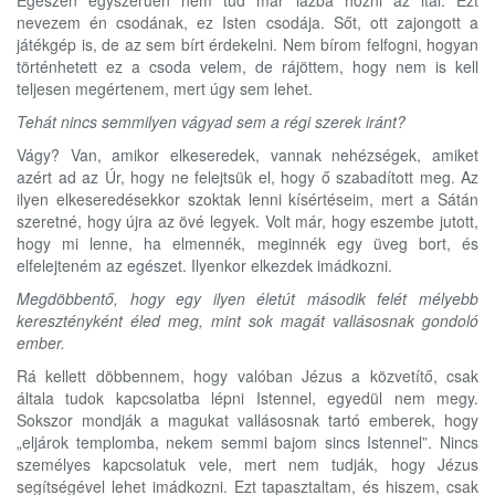
Egészen egyszerűen nem tud már lázba hozni az ital. Ezt
nevezem én csodának, ez Isten csodája. Sőt, ott zajongott a
játékgép is, de az sem bírt érdekelni. Nem bírom felfogni, hogyan
történhetett ez a csoda velem, de rájöttem, hogy nem is kell
teljesen megértenem, mert úgy sem lehet.
Tehát nincs semmilyen vágyad sem a régi szerek iránt?
Vágy? Van, amikor elkeseredek, vannak nehézségek, amiket
azért ad az Úr, hogy ne felejtsük el, hogy ő szabadított meg. Az
ilyen elkeseredésekkor szoktak lenni kísértéseim, mert a Sátán
szeretné, hogy újra az övé legyek. Volt már, hogy eszembe jutott,
hogy mi lenne, ha elmennék, meginnék egy üveg bort, és
elfelejteném az egészet. Ilyenkor elkezdek imádkozni.
Megdöbbentő, hogy egy ilyen életút második felét mélyebb
keresztényként éled meg, mint sok magát vallásosnak gondoló
ember.
Rá kellett döbbennem, hogy valóban Jézus a közvetítő, csak
általa tudok kapcsolatba lépni Istennel, egyedül nem megy.
Sokszor mondják a magukat vallásosnak tartó emberek, hogy
„eljárok templomba, nekem semmi bajom sincs Istennel”. Nincs
személyes kapcsolatuk vele, mert nem tudják, hogy Jézus
segítségével lehet imádkozni. Ezt tapasztaltam, és hiszem, csak