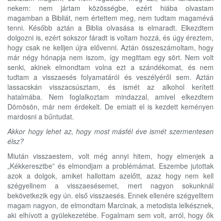
nekem: nem jártam közösségbe, ezért hiába olvastam
magamban a Bibliát, nem értettem meg, nem tudtam magamévá
tenni. Később aztán a Biblia olvasása is elmaradt. Elkezdtem
dolgozni is, ezért sokszor fáradt is voltam hozzá, és úgy éreztem,
hogy csak ne kelljen újra elővenni. Aztán összeszámoltam, hogy
már négy hónapja nem iszom, így megittam egy sört. Nem volt
senki, akinek elmondtam volna ezt a szándékomat, és nem
tudtam a visszaesés folyamatáról és veszélyéről sem. Aztán
lassacskán visszacsúsztam, és ismét az alkohol kerített
hatalmába. Nem foglalkoztam mindazzal, amivel elkezdtem
Dömösön, már nem érdekelt. De emiatt el is kezdett keményen
mardosni a bűntudat.
Akkor hogy lehet az, hogy most másfél éve ismét szermentesen
élsz?
Miután visszaestem, volt még annyi hitem, hogy elmenjek a
„Kékkeresztbe” és elmondjam a problémámat. Eszembe jutottak
azok a dolgok, amiket hallottam azelőtt, azaz hogy nem kell
szégyellnem a visszaesésemet, mert nagyon sokunknál
bekövetkezik egy ún. első visszaesés. Ennek ellenére szégyelltem
magam nagyon, de elmondtam Marcinak, a metodista lelkésznek,
aki elhívott a gyülekezetébe. Fogalmam sem volt, arról, hogy ők