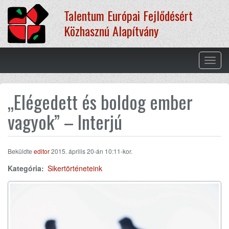
Ugrás
Talentum Európai Fejlődésért
a
tartalomra
Közhasznú Alapítvány
Navig
átkap
„Elégedett és boldog ember
vagyok” – Interjú
Beküldte
editor
2015. április 20-án 10:11-kor.
Kategória:
Sikertörténeteink