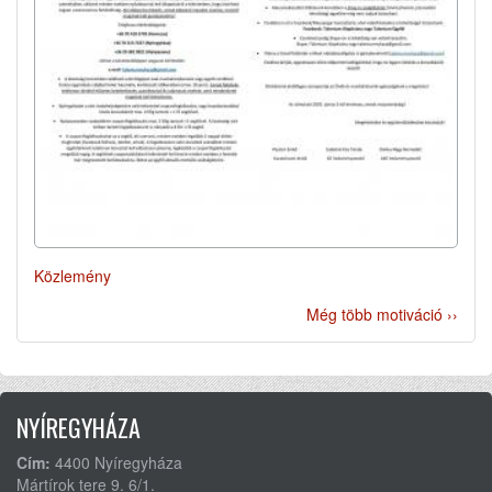
Közlemény
Még több motiváció ››
NYÍREGYHÁZA
Cím:
4400 Nyíregyháza
Mártírok tere 9. 6/1.