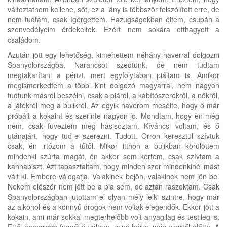
változtatnom kellene, sőt, ez a lány is többször felszólított erre, de
nem tudtam, csak ígérgettem. Hazugságokban éltem, csupán a
szenvedélyeim érdekeltek. Ezért nem sokára otthagyott a
családom.
Azután jött egy lehetőség, kimehettem néhány haverral dolgozni
Spanyolországba. Narancsot szedtünk, de nem tudtam
megtakarítani a pénzt, mert egyfolytában piáltam is. Amikor
megismerkedtem a többi kint dolgozó magyarral, nem nagyon
tudtunk másról beszélni, csak a piáról, a kábítószerekről, a nőkről,
a játékról meg a bulikról. Az egyik haverom mesélte, hogy ő már
próbált a kokaint és szerinte nagyon jó. Mondtam, hogy én még
nem, csak füveztem meg hasisoztam. Kíváncsi voltam, és ő
utánajárt, hogy tud-e szerezni. Tudott. Orron keresztül szívtuk
csak, én irtózom a tűtől. Mikor itthon a bulikban körülöttem
mindenki szúrta magát, én akkor sem kértem, csak szívtam a
kannabiszt. Azt tapasztaltam, hogy minden szer mindenkinél mást
vált ki. Embere válogatja. Valakinek bejön, valakinek nem jön be.
Nekem először nem jött be a pia sem, de aztán rászoktam. Csak
Spanyolországban jutottam el olyan mély lelki szintre, hogy már
az alkohol és a könnyű drogok nem voltak elegendők. Ekkor jött a
kokain, ami már sokkal megterhelőbb volt anyagilag és testileg is.