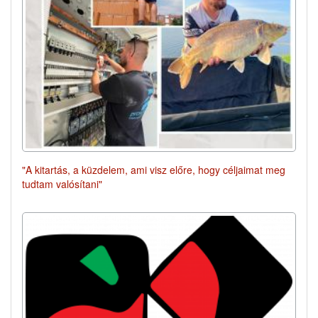
"A kitartás, a küzdelem, ami visz előre, hogy céljaimat meg
tudtam valósítani"