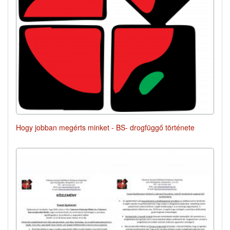
Hogy jobban megérts minket - BS- drogfüggő története