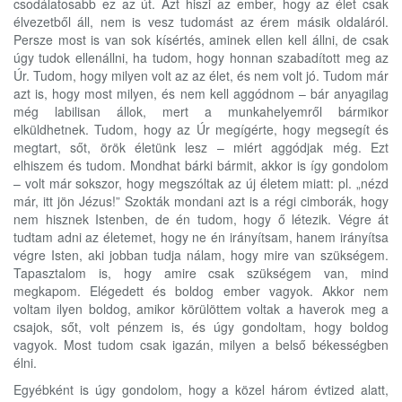
csodálatosabb ez az út. Azt hiszi az ember, hogy az élet csak
élvezetből áll, nem is vesz tudomást az érem másik oldaláról.
Persze most is van sok kísértés, aminek ellen kell állni, de csak
úgy tudok ellenállni, ha tudom, hogy honnan szabadított meg az
Úr. Tudom, hogy milyen volt az az élet, és nem volt jó. Tudom már
azt is, hogy most milyen, és nem kell aggódnom – bár anyagilag
még labilisan állok, mert a munkahelyemről bármikor
elküldhetnek. Tudom, hogy az Úr megígérte, hogy megsegít és
megtart, sőt, örök életünk lesz – miért aggódjak még. Ezt
elhiszem és tudom. Mondhat bárki bármit, akkor is így gondolom
– volt már sokszor, hogy megszóltak az új életem miatt: pl. „nézd
már, itt jön Jézus!” Szokták mondani azt is a régi cimborák, hogy
nem hisznek Istenben, de én tudom, hogy ő létezik. Végre át
tudtam adni az életemet, hogy ne én irányítsam, hanem irányítsa
végre Isten, aki jobban tudja nálam, hogy mire van szükségem.
Tapasztalom is, hogy amire csak szükségem van, mind
megkapom. Elégedett és boldog ember vagyok. Akkor nem
voltam ilyen boldog, amikor körülöttem voltak a haverok meg a
csajok, sőt, volt pénzem is, és úgy gondoltam, hogy boldog
vagyok. Most tudom csak igazán, milyen a belső békességben
élni.
Egyébként is úgy gondolom, hogy a közel három évtized alatt,