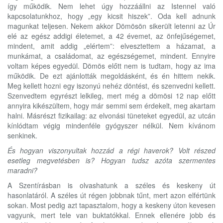
így működik. Nem lehet úgy hozzáállni az Istennel való
kapcsolatunkhoz, hogy „egy kicsit hiszek”. Oda kell adnunk
magunkat teljesen. Nekem akkor Dömösön sikerült letenni az Úr
elé az egész addigi életemet, a 42 évemet, az önfejűségemet,
mindent, amit addig „elértem”: elvesztettem a házamat, a
munkámat, a családomat, az egészségemet, mindent. Ennyire
voltam képes egyedül. Dömös előtt nem is tudtam, hogy az ima
működik. De ezt ajánlották megoldásként, és én hittem nekik.
Meg kellett hozni egy iszonyú nehéz döntést, és szenvedni kellett.
Szenvedtem egyrészt lelkileg, mert még a dömösi 12 nap előtt
annyira kikészültem, hogy már semmi sem érdekelt, meg akartam
halni. Másrészt fizikailag: az elvonási tüneteket egyedül, az utcán
kínlódtam végig mindenféle gyógyszer nélkül. Nem kívánom
senkinek.
És hogyan viszonyultak hozzád a régi haverok? Volt részed
esetleg megvetésben is? Hogyan tudsz azóta szermentes
maradni?
A Szentírásban is olvashatunk a széles és keskeny út
hasonlatáról. A széles út régen jobbnak tűnt, mert azon elfértünk
sokan. Most pedig azt tapasztalom, hogy a keskeny úton kevesen
vagyunk, mert tele van buktatókkal. Ennek ellenére jobb és