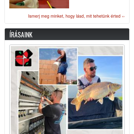
Ismerj meg minket, hogy lásd, mit tehetünk érted ››
ÍRÁSAINK