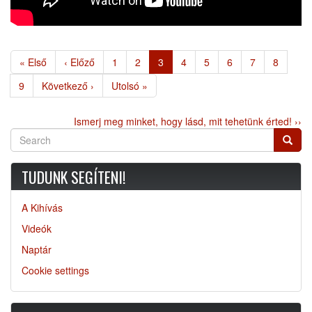
Oldalszámozás
Első
« Első
Előző
‹ Előző
Page
1
Page
2
Jelenlegi
3
Page
4
Page
5
Page
6
Page
7
Page
8
oldal
oldal
oldal
Page
9
Következő
Következő ›
Utolsó
Utolsó »
oldal
oldal
Ismerj meg minket, hogy lásd, mit tehetünk érted! ››
Search
Searc
TUDUNK SEGÍTENI!
A Kihívás
Videók
Naptár
Cookie settings