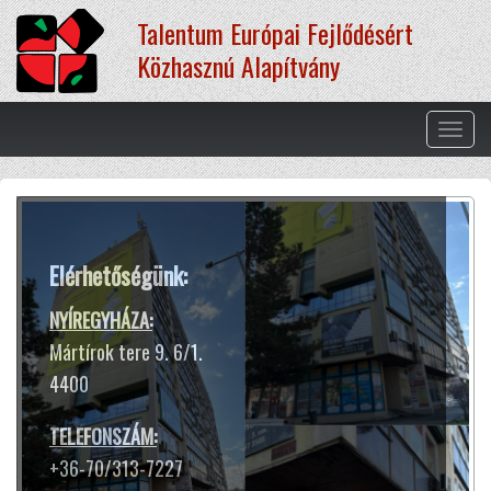
Ugrás
Talentum Európai Fejlődésért
a
tartalomra
Közhasznú Alapítvány
Navig
átkap
Terápiás módszereink
Elérhetőségünk:
A hangtál harangokhoz hasonló
hangja és rezgése segít ellazulni,
NYÍREGYHÁZA:
kiszakadni a rohanó hétköznapok
Mártírok tere 9. 6/1.
sokszor gondterhelt mókuskerekéből.
4400
Jótékony hatással van az idegrendszerre,
harmóniát teremt lelkünkben
TELEFONSZÁM:
és testünkben.
+36-70/313-7227