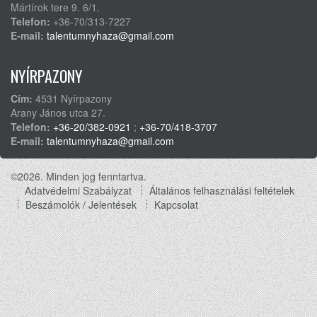
Mártírok tere 9. 6/1.
Telefon:
+36-70/313-7227
E-mail:
talentumnyhaza@gmail.com
NYÍRPAZONY
Cím:
4531 Nyírpazony
Arany János utca 27.
Telefon:
+36-20/382-0921
;
+36-70/418-3707
E-mail:
talentumnyhaza@gmail.com
©2026. Minden jog fenntartva.
Adatvédelmi Szabályzat
Általános felhasználási feltételek
Footer
Beszámolók / Jelentések
Kapcsolat
menu