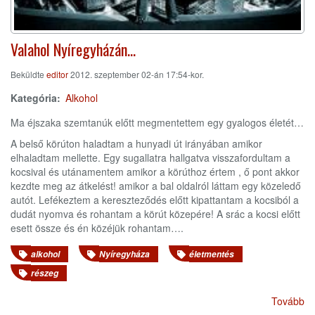
Valahol Nyíregyházán…
Beküldte
editor
2012. szeptember 02-án 17:54-kor.
Kategória
Alkohol
Ma éjszaka szemtanúk előtt megmentettem egy gyalogos életét…
A belső körúton haladtam a hunyadi út irányában amikor
elhaladtam mellette. Egy sugallatra hallgatva visszafordultam a
kocsival és utánamentem amikor a körúthoz értem , ő pont akkor
kezdte meg az átkelést! amikor a bal oldalról láttam egy közeledő
autót. Lefékeztem a kereszteződés előtt kipattantam a kocsiból a
dudát nyomva és rohantam a körút közepére! A srác a kocsi előtt
esett össze és én közéjük rohantam….
alkohol
Nyíregyháza
életmentés
részeg
Tovább