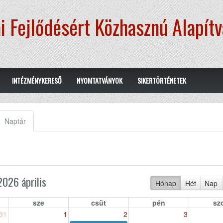
i Fejlődésért Közhasznú Alapít
INTÉZMÉNYKERESŐ
NYOMTATVÁNYOK
SIKERTÖRTÉNETEK
Naptár
(aktív
fül)
2026 április
Hónap
Hét
Nap
sze
csüt
pén
sz
31
1
2
3