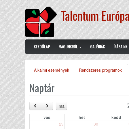
Ugrás
Talentum Európa
a
tartalomra
Main
User
KEZDŐLAP
MAGUNKRÓL
GALÉRIÁK
ÍRÁSAINK
navigation
account
menu
Alkalmi események
Rendszeres programok
Elsődleges
fülek
Naptár
ma
vas
hét
kedd
29
30