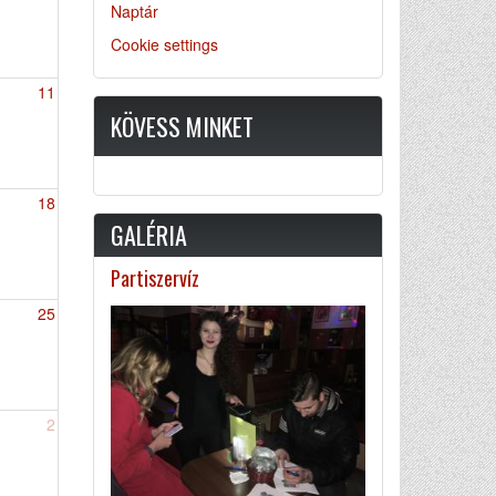
Naptár
Cookie settings
11
KÖVESS MINKET
18
GALÉRIA
Partiszervíz
25
2