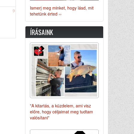
Ismerj meg minket, hogy lásd, mit
9
tehetünk érted ››
ÍRÁSAINK
"A kitartás, a küzdelem, ami visz
előre, hogy céljaimat meg tudtam
valósítani"