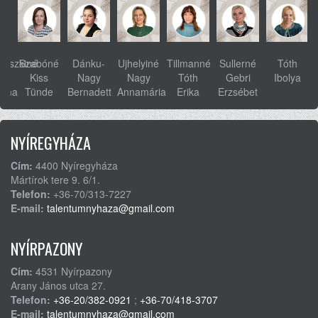
ovszkiné
Szabóné
Dánku-
Ujhelyiné
Tillmanné
Sullerné
Tóth
s
Kiss
Nagy
Nagy
Tóth
Gebri
Ibolya
anna
Tünde
Bernadett
Annamária
Erika
Erzsébet
NYÍREGYHÁZA
Cím:
4400 Nyíregyháza
Mártírok tere 9. 6/1.
Telefon:
+36-70/313-7227
E-mail:
talentumnyhaza@gmail.com
NYÍRPAZONY
Cím:
4531 Nyírpazony
Arany János utca 27.
Telefon:
+36-20/382-0921
;
+36-70/418-3707
E-mail:
talentumnyhaza@gmail.com