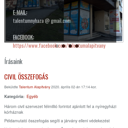
E-MAIL:
talentumnyhaza @ gmail.com
FACEBOOK:
https://www.facebook.com/talentumalapitvany
Írásaink
CIVIL ÖSSZEFOGÁS
Beküldte
Talentum Alapítvány
2020. április 02-án 17:14-kor.
Kategória
Egyéb
Három civil szervezet félmillió forintot ajánlott fel a nyíregyházi
kórháznak
Példamutató összefogás segíti a járvány elleni védekezést