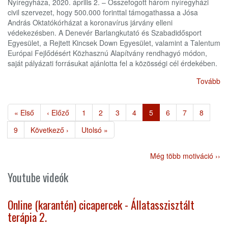
Nyíregyháza, 2020. április 2. – Összefogott három nyíregyházi
civil szervezet, hogy 500.000 forinttal támogathassa a Jósa
András Oktatókórházat a koronavírus járvány elleni
védekezésben. A Denevér Barlangkutató és Szabadidősport
Egyesület, a Rejtett Kincsek Down Egyesület, valamint a Talentum
Európai Fejlődésért Közhasznú Alapítvány rendhagyó módon,
saját pályázati forrásukat ajánlotta fel a közösségi cél érdekében.
Tovább
Oldalszámozás
Első
« Első
Előző
‹ Előző
Page
1
Page
2
Page
3
Page
4
Jelenlegi
5
Page
6
Page
7
Page
8
oldal
oldal
oldal
Page
9
Következő
Következő ›
Utolsó
Utolsó »
oldal
oldal
Még több motiváció ››
Youtube videók
Online (karantén) cicapercek - Állatasszisztált
terápia 2.