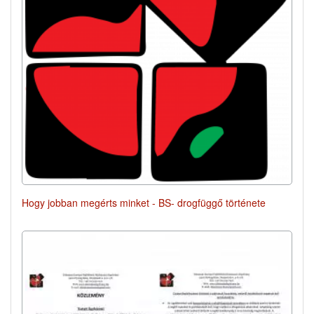
Hogy jobban megérts minket - BS- drogfüggő története