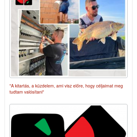
"A kitartás, a küzdelem, ami visz előre, hogy céljaimat meg
tudtam valósítani"