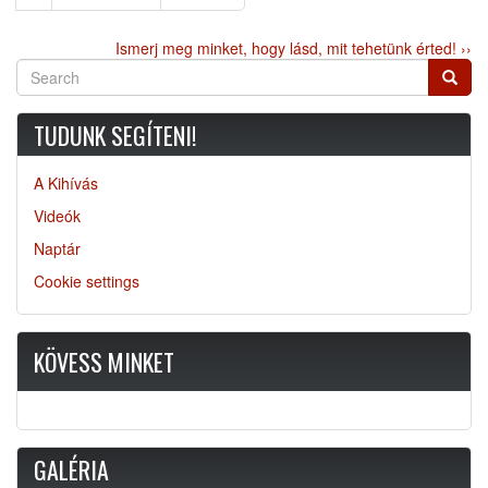
oldal
oldal
Ismerj meg minket, hogy lásd, mit tehetünk érted! ››
Search
Searc
TUDUNK SEGÍTENI!
A Kihívás
Videók
Naptár
Cookie settings
KÖVESS MINKET
GALÉRIA