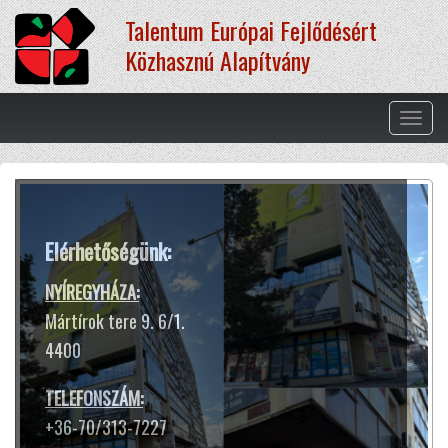
Ugrás
Talentum Európai Fejlődésért
a
tartalomra
Közhasznú Alapítvány
Navig
átkap
Terápiás módszereink
Elérhetőségünk:
A hangtál harangokhoz hasonló
hangja és rezgése segít ellazulni,
NYÍREGYHÁZA:
kiszakadni a rohanó hétköznapok
Mártírok tere 9. 6/1.
sokszor gondterhelt mókuskerekéből.
4400
Jótékony hatással van az idegrendszerre,
harmóniát teremt lelkünkben
TELEFONSZÁM:
és testünkben.
+36-70/313-7227