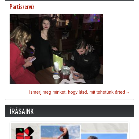
Partiszervíz
Ismerj meg minket, hogy lásd, mit tehetünk érted ››
ÍRÁSAINK