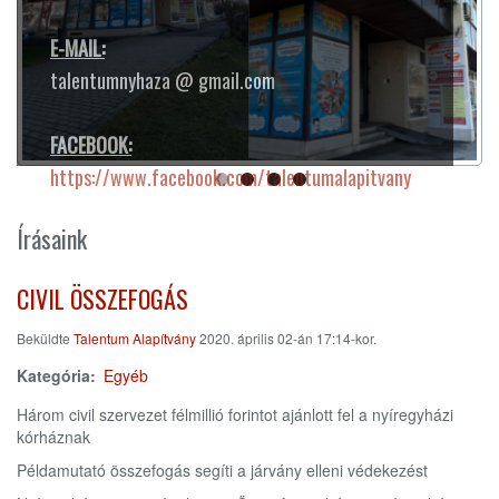
E-MAIL:
talentumnyhaza @ gmail.com
FACEBOOK:
https://www.facebook.com/talentumalapitvany
Írásaink
CIVIL ÖSSZEFOGÁS
Beküldte
Talentum Alapítvány
2020. április 02-án 17:14-kor.
Kategória
Egyéb
Három civil szervezet félmillió forintot ajánlott fel a nyíregyházi
kórháznak
Példamutató összefogás segíti a járvány elleni védekezést