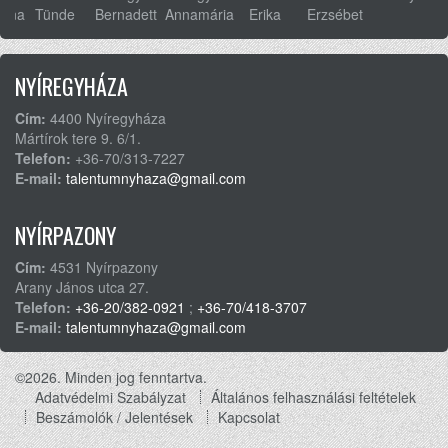
anna
Tünde
Bernadett
Annamária
Erika
Erzsébet
NYÍREGYHÁZA
Cím:
4400 Nyíregyháza
Mártírok tere 9. 6/1.
Telefon:
+36-70/313-7227
E-mail:
talentumnyhaza@gmail.com
NYÍRPAZONY
Cím:
4531 Nyírpazony
Arany János utca 27.
Telefon:
+36-20/382-0921
;
+36-70/418-3707
E-mail:
talentumnyhaza@gmail.com
©2026. Minden jog fenntartva.
Adatvédelmi Szabályzat
Általános felhasználási feltételek
Footer
Beszámolók / Jelentések
Kapcsolat
menu