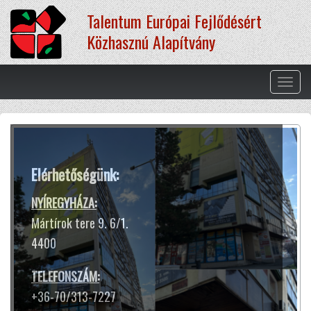
Ugrás
Talentum Európai Fejlődésért
a
tartalomra
Közhasznú Alapítvány
Navig
átkap
Terápiás módszereink
Elérhetőségünk:
A hangtál harangokhoz hasonló
hangja és rezgése segít ellazulni,
NYÍREGYHÁZA:
kiszakadni a rohanó hétköznapok
Mártírok tere 9. 6/1.
sokszor gondterhelt mókuskerekéből.
4400
Jótékony hatással van az idegrendszerre,
harmóniát teremt lelkünkben
TELEFONSZÁM:
és testünkben.
+36-70/313-7227