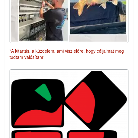
"A kitartás, a küzdelem, ami visz előre, hogy céljaimat meg
tudtam valósítani"