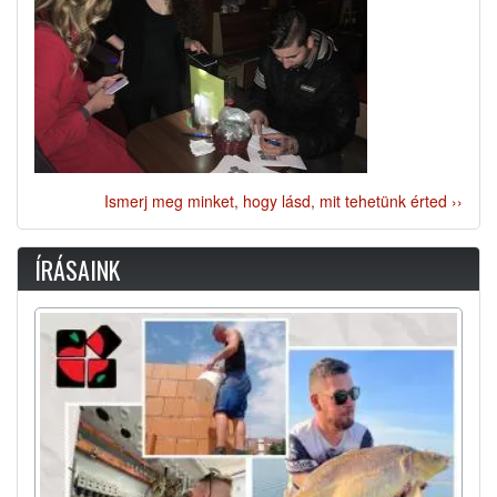
Ismerj meg minket, hogy lásd, mit tehetünk érted ››
ÍRÁSAINK