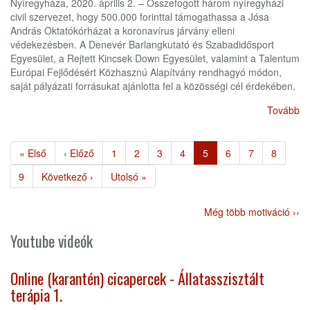
Nyíregyháza, 2020. április 2. – Összefogott három nyíregyházi
civil szervezet, hogy 500.000 forinttal támogathassa a Jósa
András Oktatókórházat a koronavírus járvány elleni
védekezésben. A Denevér Barlangkutató és Szabadidősport
Egyesület, a Rejtett Kincsek Down Egyesület, valamint a Talentum
Európai Fejlődésért Közhasznú Alapítvány rendhagyó módon,
saját pályázati forrásukat ajánlotta fel a közösségi cél érdekében.
Tovább
Oldalszámozás
Első
« Első
Előző
‹ Előző
Page
1
Page
2
Page
3
Page
4
Jelenlegi
5
Page
6
Page
7
Page
8
oldal
oldal
oldal
Page
9
Következő
Következő ›
Utolsó
Utolsó »
oldal
oldal
Még több motiváció ››
Youtube videók
Online (karantén) cicapercek - Állatasszisztált
terápia 1.