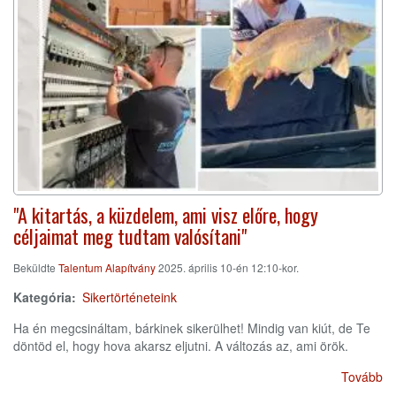
"A kitartás, a küzdelem, ami visz előre, hogy
céljaimat meg tudtam valósítani"
Beküldte
Talentum Alapítvány
2025. április 10-én 12:10-kor.
Kategória
Sikertörténeteink
Ha én megcsináltam, bárkinek sikerülhet! Mindig van kiút, de Te
döntöd el, hogy hova akarsz eljutni. A változás az, ami örök.
Tovább