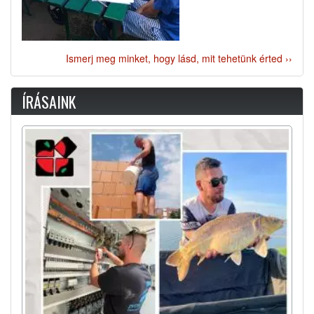
Ismerj meg minket, hogy lásd, mit tehetünk érted ››
ÍRÁSAINK