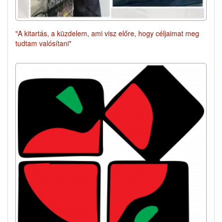
"A kitartás, a küzdelem, ami visz előre, hogy céljaimat meg
tudtam valósítani"