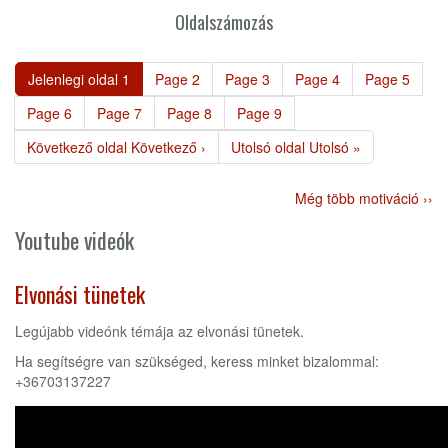
Oldalszámozás
Jelenlegi oldal
1
Page
2
Page
3
Page
4
Page
5
Page
6
Page
7
Page
8
Page
9
Következő oldal
Következő ›
Utolsó oldal
Utolsó »
Még több motiváció ››
Youtube videók
Elvonási tünetek
Legújabb videónk témája az elvonási tünetek.
Ha segítségre van szükséged, keress minket bizalommal:
+36703137227