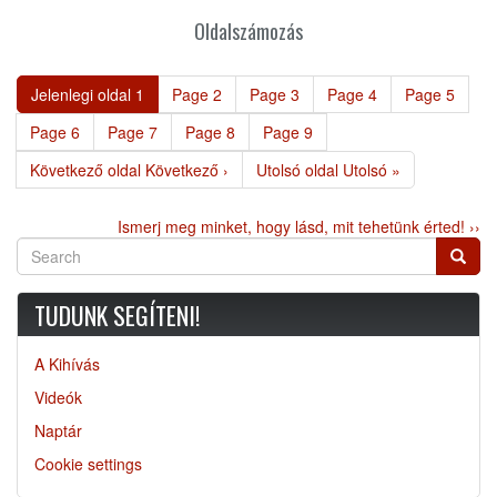
Oldalszámozás
Jelenlegi oldal
1
Page
2
Page
3
Page
4
Page
5
Page
6
Page
7
Page
8
Page
9
Következő oldal
Következő ›
Utolsó oldal
Utolsó »
Ismerj meg minket, hogy lásd, mit tehetünk érted! ››
Search
Searc
TUDUNK SEGÍTENI!
A Kihívás
Videók
Naptár
Cookie settings