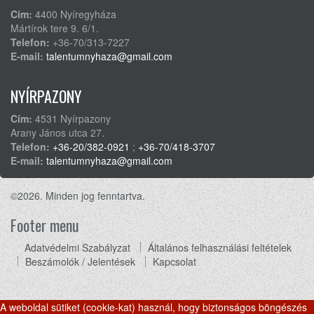
Cím:
4400 Nyíregyháza
Mártírok tere 9. 6/1.
Telefon:
+36-70/313-7227
E-mail:
talentumnyhaza@gmail.com
NYÍRPAZONY
Cím:
4531 Nyírpazony
Arany János utca 27.
Telefon:
+36-20/382-0921
;
+36-70/418-3707
E-mail:
talentumnyhaza@gmail.com
©2026. Minden jog fenntartva.
Footer menu
Adatvédelmi Szabályzat
Általános felhasználási feltételek
Beszámolók / Jelentések
Kapcsolat
A weboldal sütiket (cookie-kat) használ, hogy biztonságos böngészés