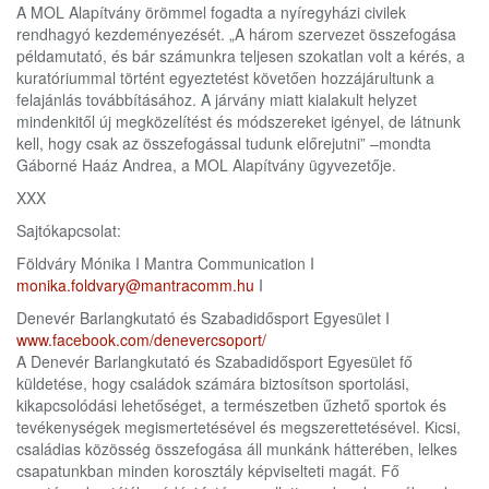
A MOL Alapítvány örömmel fogadta a nyíregyházi civilek
rendhagyó kezdeményezését. „A három szervezet összefogása
példamutató, és bár számunkra teljesen szokatlan volt a kérés, a
kuratóriummal történt egyeztetést követően hozzájárultunk a
felajánlás továbbításához. A járvány miatt kialakult helyzet
mindenkitől új megközelítést és módszereket igényel, de látnunk
kell, hogy csak az összefogással tudunk előrejutni” –mondta
Gáborné Haáz Andrea, a MOL Alapítvány ügyvezetője.
XXX
Sajtókapcsolat:
Földváry Mónika I Mantra Communication I
monika.foldvary@mantracomm.hu
I
Denevér Barlangkutató és Szabadidősport Egyesület I
www.facebook.com/denevercsoport/
A Denevér Barlangkutató és Szabadidősport Egyesület fő
küldetése, hogy családok számára biztosítson sportolási,
kikapcsolódási lehetőséget, a természetben űzhető sportok és
tevékenységek megismertetésével és megszerettetésével. Kicsi,
családias közösség összefogása áll munkánk hátterében, lelkes
csapatunkban minden korosztály képviselteti magát. Fő