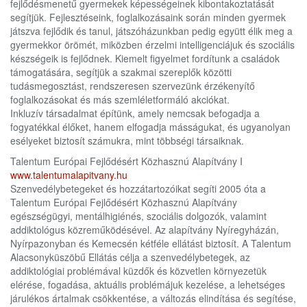
fejlődésmenetű gyermekek képességeinek kibontakoztatását
segítjük. Fejlesztéseink, foglalkozásaink során minden gyermek
játszva fejlődik és tanul, játszóházunkban pedig együtt élik meg a
gyermekkor örömét, miközben érzelmi intelligenciájuk és szociális
készségeik is fejlődnek. Kiemelt figyelmet fordítunk a családok
támogatására, segítjük a szakmai szereplők közötti
tudásmegosztást, rendszeresen szervezünk érzékenyítő
foglalkozásokat és más szemléletformáló akciókat.
Inkluzív társadalmat építünk, amely nemcsak befogadja a
fogyatékkal élőket, hanem elfogadja másságukat, és ugyanolyan
esélyeket biztosít számukra, mint többségi társaiknak.
Talentum Európai Fejlődésért Közhasznú Alapítvány I
www.talentumalapitvany.hu
Szenvedélybetegeket és hozzátartozóikat segíti 2005 óta a
Talentum Európai Fejlődésért Közhasznú Alapítvány
egészségügyi, mentálhigiénés, szociális dolgozók, valamint
addiktológus közreműködésével. Az alapítvány Nyíregyházán,
Nyírpazonyban és Kemecsén kétféle ellátást biztosít. A Talentum
Alacsonyküszöbű Ellátás célja a szenvedélybetegek, az
addiktológiai problémával küzdők és közvetlen környezetük
elérése, fogadása, aktuális problémájuk kezelése, a lehetséges
járulékos ártalmak csökkentése, a változás elindítása és segítése,