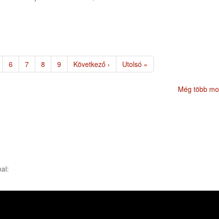
age
Page
6
Page
7
Page
8
Page
9
Következő
Következő ›
Utolsó
Utolsó »
oldal
oldal
Még több mot
al: