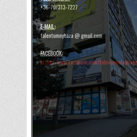
és testünkben.
+36-70/313-7227
E-MAIL:
talentumnyhaza @ gmail.com
FACEBOOK:
https://www.facebook.com/talentumalapitva