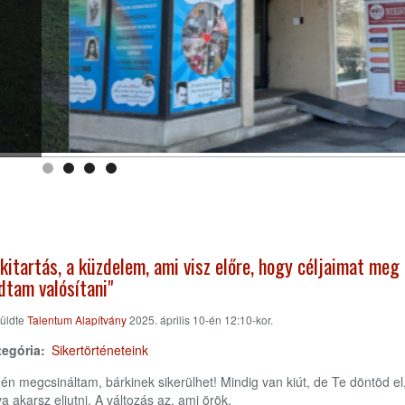
 kitartás, a küzdelem, ami visz előre, hogy céljaimat meg
dtam valósítani"
üldte
Talentum Alapítvány
2025. április 10-én 12:10-kor.
tegória
Sikertörténeteink
én megcsináltam, bárkinek sikerülhet! Mindig van kiút, de Te döntöd el
a akarsz eljutni. A változás az, ami örök.