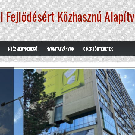
i Fejlődésért Közhasznú Alapít
INTÉZMÉNYKERESŐ
NYOMTATVÁNYOK
SIKERTÖRTÉNETEK
.
erre,