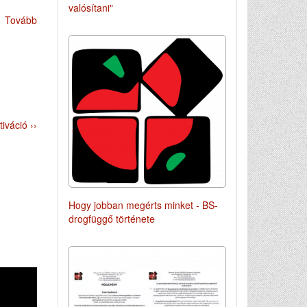
valósítani"
Tovább
iváció ››
Hogy jobban megérts minket - BS-
drogfüggő története