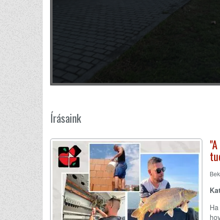
Írásaink
"A
tu
Bek
Ka
Ha 
hov