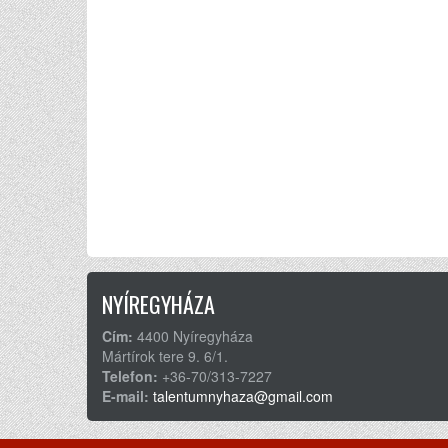
NYÍREGYHÁZA
Cím:
4400 Nyíregyháza
Mártírok tere 9. 6/1.
Telefon:
+36-70/313-7227
E-mail:
talentumnyhaza@gmail.com
©2026. Minden jog fenntartva.