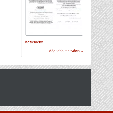
Közlemény
Még több motiváció ››
si feltételek
Beszámolók / Jelentések
Kapcsolat