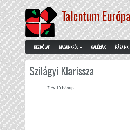
Ugrás
Talentum Európa
a
tartalomra
Main
User
KEZDŐLAP
MAGUNKRÓL
GALÉRIÁK
ÍRÁSAINK
navigation
account
menu
Szilágyi Klarissza
7 év 10 hónap
Member for