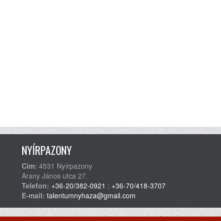
NYÍRPAZONY
Cím:
4531 Nyírpazony
Arany János utca 27.
Telefon:
+36-20/382-0921
;
+36-70/418-3707
E-mail:
talentumnyhaza@gmail.com
Adatvédelmi Szabályzat
Általános felhasználá