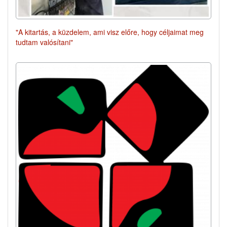
"A kitartás, a küzdelem, ami visz előre, hogy céljaimat meg
tudtam valósítani"