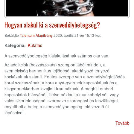
Hogyan alakul ki a szenvedélybetegség?
Beküldte
Talentum Alapítvány
2020. április 21-én 15:13-kor.
Kategória
Kutatás
A szenvedélybetegség kialakulásának számos oka van.
Az addikciók (hozzászokás) szempontjából minden, a
személyiség harmonikus fejlődését akadályozó tényező
kockázatnak számít. Fontos szerepe van a személyiségfejlődés
korai szakaszának, a kora anya-gyermek kapcsolatnak és a
kisgyermekkorban lezajlott traumáknak. A meghitt emberi
kapcsolatok hiányából, illetve például a munkahelyi vélt vagy
valós sikertelenségből származó szorongást és feszültséget
enyhítheti a beteg a szenvedélybetegség felé vezető út
lépéseivel.
Tovább