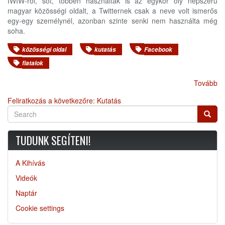
IWIW-ről, sőt, többen használták is az egykor oly népszerű
magyar közösségi oldalt, a Twitternek csak a neve volt ismerős
egy-egy személynél, azonban szinte senki nem használta még
soha.
közösségi oldal
kutatás
Facebook
fiatalok
Tovább
Feliratkozás a következőre: Kutatás
Search
Searc
TUDUNK SEGÍTENI!
A Kihívás
Videók
Naptár
Cookie settings