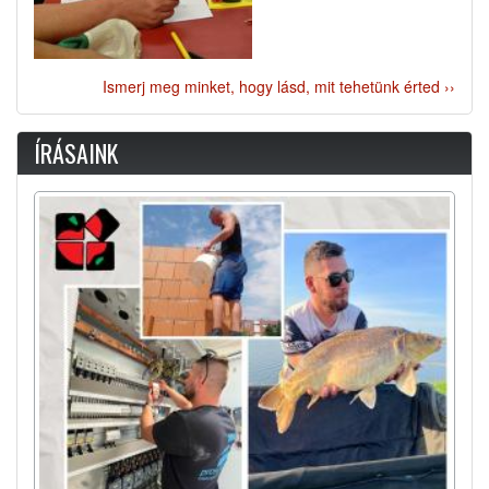
Ismerj meg minket, hogy lásd, mit tehetünk érted ››
ÍRÁSAINK