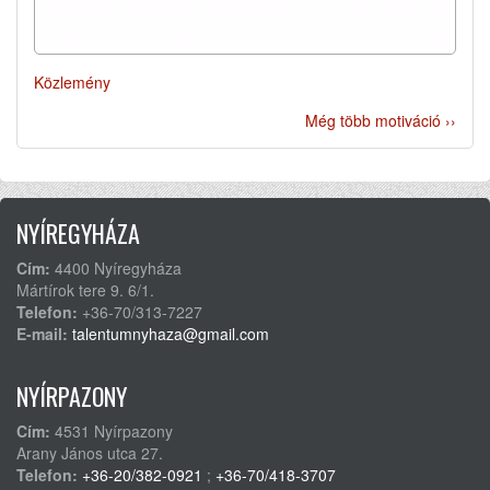
Közlemény
Még több motiváció ››
NYÍREGYHÁZA
Cím:
4400 Nyíregyháza
Mártírok tere 9. 6/1.
Telefon:
+36-70/313-7227
E-mail:
talentumnyhaza@gmail.com
NYÍRPAZONY
Cím:
4531 Nyírpazony
Arany János utca 27.
Telefon:
+36-20/382-0921
;
+36-70/418-3707