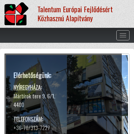
Ugrás
Talentum Európai Fejlődésért
a
tartalomra
Közhasznú Alapítvány
Navig
átkap
Terápiás módszereink
Elérhetőségünk:
A hangtál harangokhoz hasonló
hangja és rezgése segít ellazulni,
NYÍREGYHÁZA:
kiszakadni a rohanó hétköznapok
Mártírok tere 9. 6/1.
sokszor gondterhelt mókuskerekéből.
4400
Jótékony hatással van az idegrendszerre,
harmóniát teremt lelkünkben
TELEFONSZÁM:
és testünkben.
+36-70/313-7227