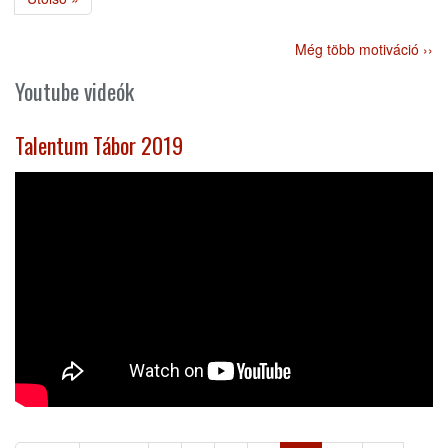
oldal
Még több motiváció ››
Youtube videók
Talentum Tábor 2019
Oldalszámozás