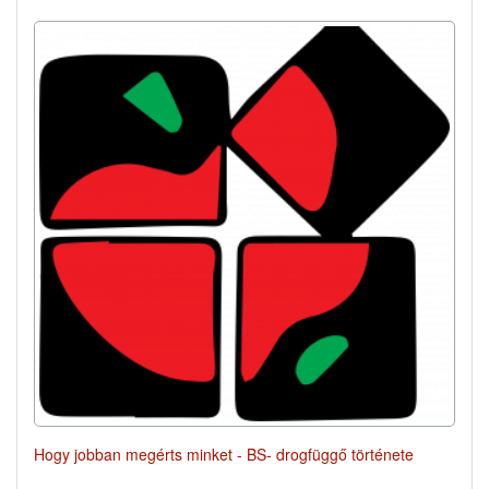
Hogy jobban megérts minket - BS- drogfüggő története