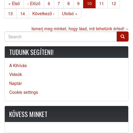
Első
« Első
Előző
‹ Előző
Page
6
Page
7
Page
8
Page
9
Jelenlegi
10
Page
11
Page
12
oldal
oldal
oldal
Page
13
Page
14
Következő
Következő ›
Utolsó
Utolsó »
oldal
oldal
Ismerj meg minket, hogy lásd, mit tehetünk érted! ››
Search
Searc
TUDUNK SEGÍTENI!
A Kihívás
Videók
Naptár
Cookie settings
KÖVESS MINKET