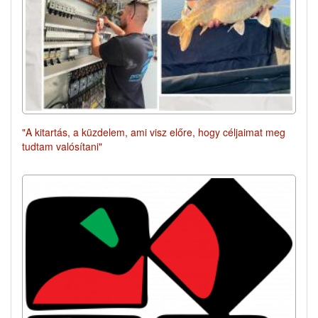
"A kitartás, a küzdelem, ami visz előre, hogy céljaimat meg
tudtam valósítani"