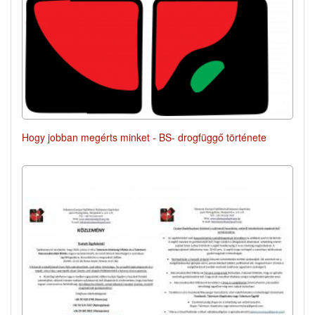
Hogy jobban megérts minket - BS- drogfüggő története