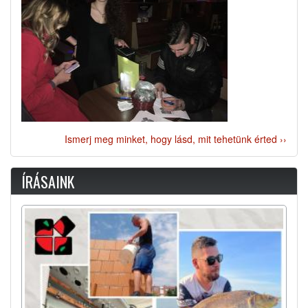
Ismerj meg minket, hogy lásd, mit tehetünk érted ››
ÍRÁSAINK