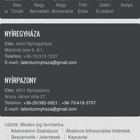
s
Kiss
Nagy
Nagy
Tóth
Gebri
Ibolya
anna
Tünde
Bernadett
Annamária
Erika
Erzsébet
NYÍREGYHÁZA
Cím:
4400 Nyíregyháza
Mártírok tere 9. 6/1.
Telefon:
+36-70/313-7227
E-mail:
talentumnyhaza@gmail.com
NYÍRPAZONY
Cím:
4531 Nyírpazony
Arany János utca 27.
Telefon:
+36-20/382-0921
;
+36-70/418-3707
E-mail:
talentumnyhaza@gmail.com
©2026. Minden jog fenntartva.
Adatvédelmi Szabályzat
Általános felhasználási feltételek
Footer
Beszámolók / Jelentések
Kapcsolat