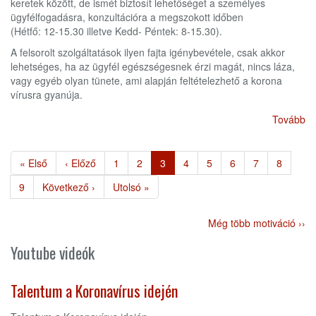
keretek között, de ismét biztosít lehetőséget a személyes
ügyfélfogadásra, konzultációra a megszokott időben
(Hétfő: 12-15.30 illetve Kedd- Péntek: 8-15.30).
A felsorolt szolgáltatások ilyen fajta igénybevétele, csak akkor
lehetséges, ha az ügyfél egészségesnek érzi magát, nincs láza,
vagy egyéb olyan tünete, ami alapján feltételezhető a korona
vírusra gyanúja.
Tovább
Oldalszámozás
Első
« Első
Előző
‹ Előző
Page
1
Page
2
Jelenlegi
3
Page
4
Page
5
Page
6
Page
7
Page
8
oldal
oldal
oldal
Page
9
Következő
Következő ›
Utolsó
Utolsó »
oldal
oldal
Még több motiváció ››
Youtube videók
Talentum a Koronavírus idején