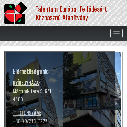
Ugrás
Talentum Európai Fejlődésért
a
tartalomra
Közhasznú Alapítvány
Navig
átkap
Terápiás módszereink
Elérhetőségünk:
A hangtál harangokhoz hasonló
hangja és rezgése segít ellazulni,
NYÍREGYHÁZA:
kiszakadni a rohanó hétköznapok
Mártírok tere 9. 6/1.
sokszor gondterhelt mókuskerekéből.
4400
Jótékony hatással van az idegrendszerre,
harmóniát teremt lelkünkben
TELEFONSZÁM:
és testünkben.
+36-70/313-7227