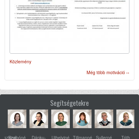
Közlemény
Még több motiváció ››
Segítségetekre
ovszkiné
Szabóné
Dánku-
Ujhelyiné
Tillmanné
Sullerné
Tóth