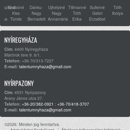
ovszkiné
Szabóné
Dánku-
Ujhelyiné
Tillmanné
Sullerné
Tóth
s
Kiss
Nagy
Nagy
Tóth
Gebri
Ibolya
anna
Tünde
Bernadett
Annamária
Erika
Erzsébet
NYÍREGYHÁZA
Cím:
4400 Nyíregyháza
Mártírok tere 9. 6/1.
Telefon:
+36-70/313-7227
E-mail:
talentumnyhaza@gmail.com
NYÍRPAZONY
Cím:
4531 Nyírpazony
Arany János utca 27.
Telefon:
+36-20/382-0921
;
+36-70/418-3707
E-mail:
talentumnyhaza@gmail.com
©2026. Minden jog fenntartva.