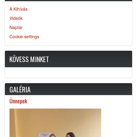
A Kihívás
Videók
Naptár
Cookie settings
KÖVESS MINKET
GALÉRIA
Ünnepek