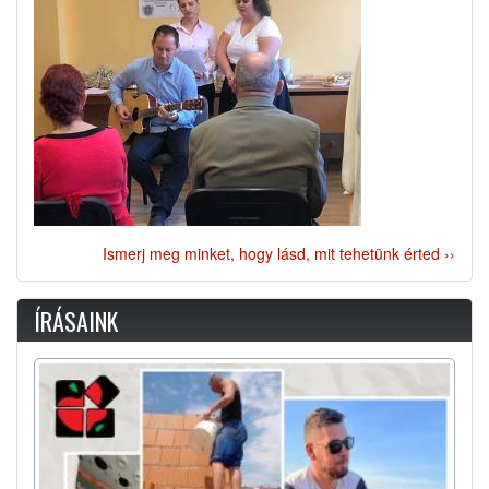
Ismerj meg minket, hogy lásd, mit tehetünk érted ››
ÍRÁSAINK