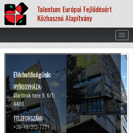
Ugrás
Talentum Európai Fejlődésért
a
tartalomra
Közhasznú Alapítvány
Navig
átkap
Terápiás módszereink
Elérhetőségünk:
A hangtál harangokhoz hasonló
hangja és rezgése segít ellazulni,
NYÍREGYHÁZA:
kiszakadni a rohanó hétköznapok
Mártírok tere 9. 6/1.
sokszor gondterhelt mókuskerekéből.
4400
Jótékony hatással van az idegrendszerre,
harmóniát teremt lelkünkben
TELEFONSZÁM:
és testünkben.
+36-70/313-7227