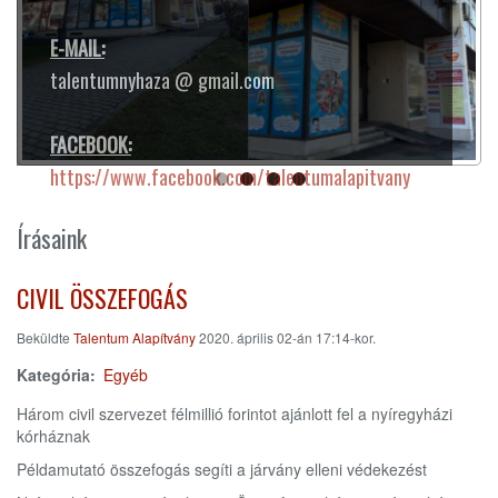
E-MAIL:
talentumnyhaza @ gmail.com
FACEBOOK:
https://www.facebook.com/talentumalapitvany
Írásaink
CIVIL ÖSSZEFOGÁS
Beküldte
Talentum Alapítvány
2020. április 02-án 17:14-kor.
Kategória
Egyéb
Három civil szervezet félmillió forintot ajánlott fel a nyíregyházi
kórháznak
Példamutató összefogás segíti a járvány elleni védekezést