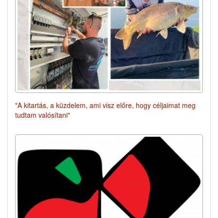
"A kitartás, a küzdelem, ami visz előre, hogy céljaimat meg
tudtam valósítani"