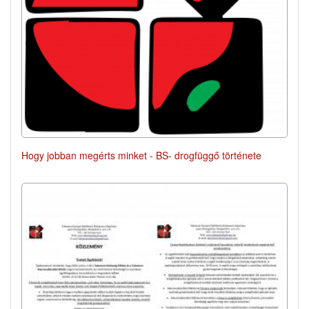
Hogy jobban megérts minket - BS- drogfüggő története