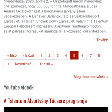
Nyíregyháza, 2020. április 2. – Összefogott három nyíregyházi
civil szervezet, hogy 500.000 forinttal támogathassa a Jósa
András Oktatókórházat a koronavírus járvány elleni
védekezésben. A Denevér Barlangkutató és Szabadidősport
Egyesület, a Rejtett Kincsek Down Egyesület, valamint a Talentum
Európai Fejlődésért Közhasznú Alapítvány rendhagyó módon,
saját pályázati forrásukat ajánlotta fel a közösségi cél érdekében.
Tovább
Oldalszámozás
Első
« Első
Előző
‹ Előző
Page
1
Page
2
Page
3
Page
4
Jelenlegi
5
Page
6
Page
7
Page
8
oldal
oldal
oldal
Page
9
Következő
Következő ›
Utolsó
Utolsó »
oldal
oldal
Még több motiváció ››
Youtube videók
A Talentum Alapítvány Tűcsere programja