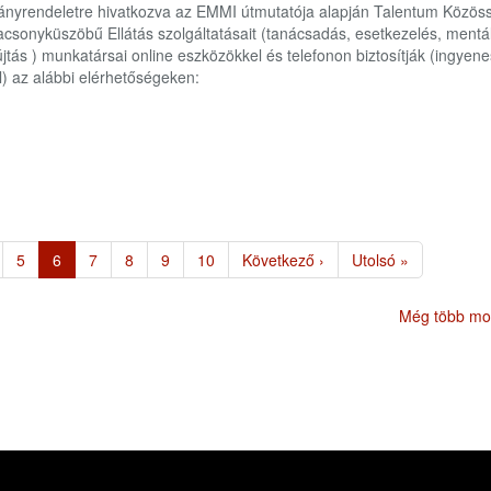
mányrendeletre hivatkozva az EMMI útmutatója alapján Talentum Közös
acsonyküszöbű Ellátás szolgáltatásait (tanácsadás, esetkezelés, mentál
tás ) munkatársai online eszközökkel és telefonon biztosítják (ingyene
) az alábbi elérhetőségeken:
ge
Page
5
Jelenlegi
6
Page
7
Page
8
Page
9
Page
10
Következő
Következő ›
Utolsó
Utolsó »
oldal
oldal
oldal
Még több mot