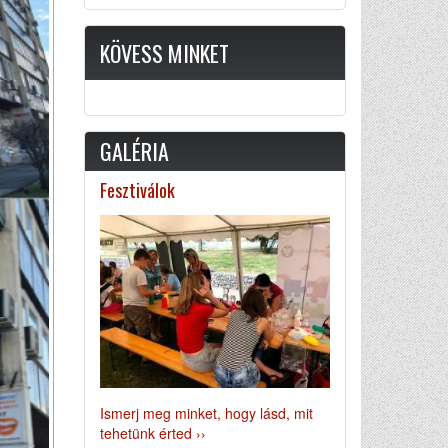
KÖVESS MINKET
GALÉRIA
Fesztiválok
Ismerj meg minket, hogy lásd, mit
tehetünk érted ››