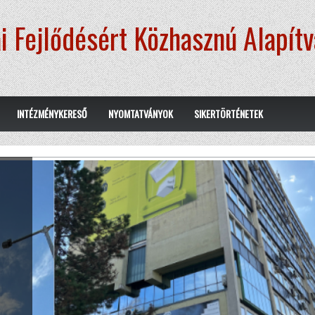
i Fejlődésért Közhasznú Alapít
INTÉZMÉNYKERESŐ
NYOMTATVÁNYOK
SIKERTÖRTÉNETEK
.
erre,