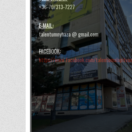
és testünkben.
+36-70/313-7227
E-MAIL:
talentumnyhaza @ gmail.com
FACEBOOK:
https://www.facebook.com/talentumalapitva