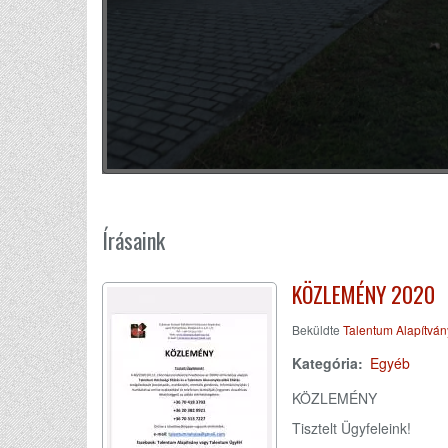
Írásaink
KÖZLEMÉNY 2020
Beküldte
Talentum Alapítván
Kategória
Egyéb
KÖZLEMÉNY
Tisztelt Ügyfeleink!