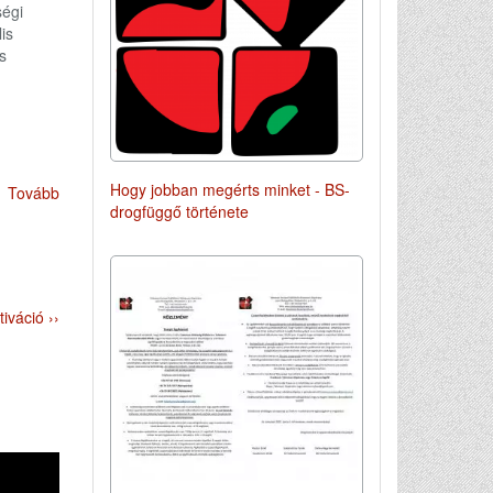
ségi
is
s
Hogy jobban megérts minket - BS-
Tovább
drogfüggő története
iváció ››