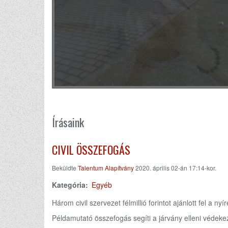
Írásaink
CIVIL ÖSSZEFOGÁS
Beküldte
Talentum Alapítvány
2020. április 02-án 17:14-kor.
Kategória
Egyéb
Három civil szervezet félmillió forintot ajánlott fel a n
Példamutató összefogás segíti a járvány elleni védeke