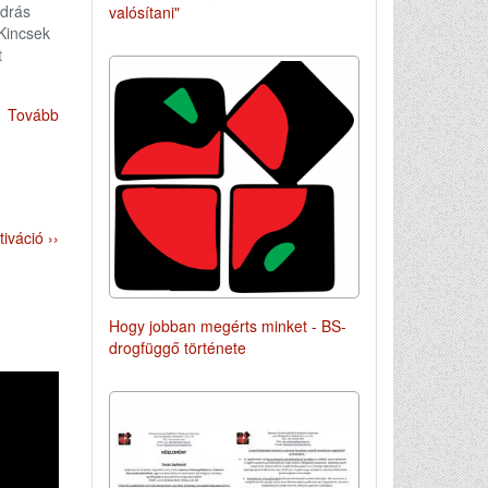
ndrás
valósítani"
 Kincsek
t
Tovább
iváció ››
Hogy jobban megérts minket - BS-
drogfüggő története