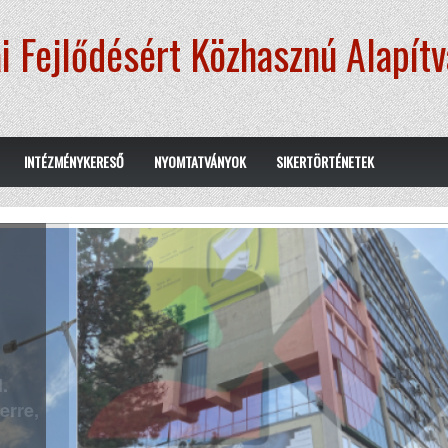
i Fejlődésért Közhasznú Alapít
INTÉZMÉNYKERESŐ
NYOMTATVÁNYOK
SIKERTÖRTÉNETEK
.
erre,