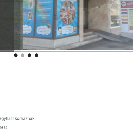
yíregyházi kórháznak
zést