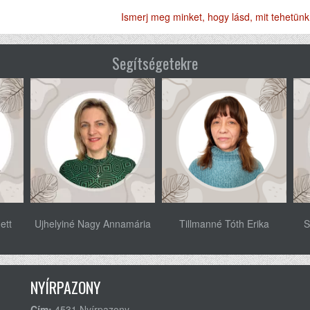
Ismerj meg minket, hogy lásd, mit tehetünk 
Segítségetekre
ett
Ujhelyiné Nagy Annamária
Tillmanné Tóth Erika
S
NYÍRPAZONY
Cím:
4531 Nyírpazony