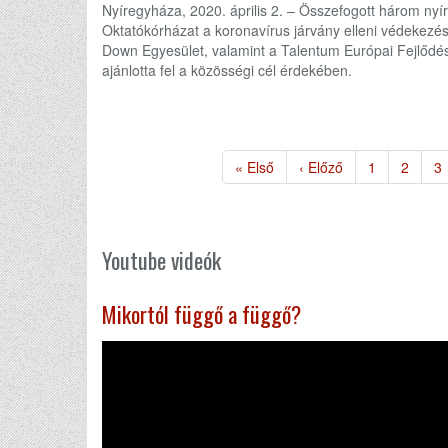
Nyíregyháza, 2020. április 2. – Összefogott három nyí
Oktatókórházat a koronavírus járvány elleni védekezé
Down Egyesület, valamint a Talentum Európai Fejlődés
ajánlotta fel a közösségi cél érdekében.
Oldalszámozás
Első
« Első
Előző
‹ Előző
Page
1
Page
2
P
3
oldal
oldal
Youtube videók
Mikortól függő a függő?